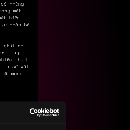
 có những
rong một
ất hiện
 sự phân bố
i chơi có
to. Tuy
chiến thuật
lịch sử với
t để mang
c chơi xổ
ch rõ
ìm hiểu về
 bạn đưa