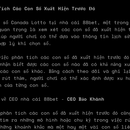
Tích Các Con Số Xuất Hiện Trước Đó
ổ số Canada Lotto tại nhà cái 88bet, một trong
quan trọng là xem xét các con số đã xuất hiện 
úp người chơi có thể dựa vào thông tin lịch sử
hợp lý khi chọn số.
việc phân tích các con số đã xuất hiện trước đó
nhận biết được các con số nào đã có khả năng xu
 các con số khác. Bằng cách theo dõi và ghi lạ
 rút thăm, người chơi có thể xác định được xu h
n của từng con số.
m về CEO nhà cái 88bet -
CEO Bảo Khánh
 phân tích các con số đã xuất hiện trước đó cũn
 tìm ra những mô hình hoặc chu kỳ trong việc rú
những khoảnh khắc mà một hay một vài con số liê