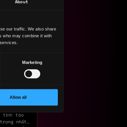
About
. Hãy đặt
 sách hàng
se our traffic. We also share
a các bước
ers who may combine it with
Sử dụng
 services.
 mắn.
chơi. Bạn
Marketing
ao nhất
o dài không
n và không
 dày công
thông minh.
Allow all
 thời gian
 tỉnh táo
trọng nhất,