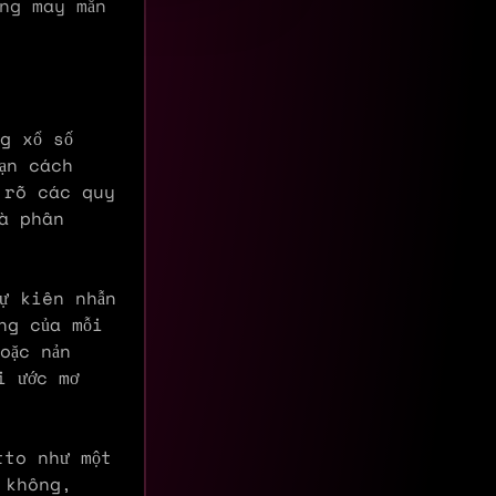
ng may mắn
g xổ số
ạn cách
 rõ các quy
à phân
ự kiên nhẫn
ng của mỗi
oặc nản
i ước mơ
tto như một
 không,