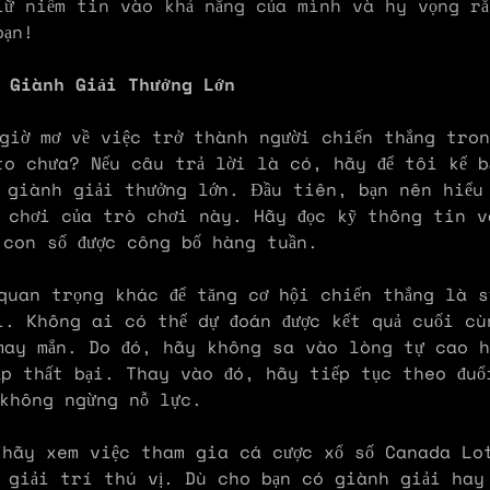
iữ niềm tin vào khả năng của mình và hy vọng rằ
bạn!
i Giành Giải Thưởng Lớn
giờ mơ về việc trở thành người chiến thắng tron
to chưa? Nếu câu trả lời là có, hãy để tôi kể b
i giành giải thưởng lớn. Đầu tiên, bạn nên hiểu
t chơi của trò chơi này. Hãy đọc kỹ thông tin v
 con số được công bố hàng tuần.
quan trọng khác để tăng cơ hội chiến thắng là s
ì. Không ai có thể dự đoán được kết quả cuối cù
may mắn. Do đó, hãy không sa vào lòng tự cao h
p thất bại. Thay vào đó, hãy tiếp tục theo đuổ
 không ngừng nỗ lực.
 hãy xem việc tham gia cá cược xổ số Canada Lo
m giải trí thú vị. Dù cho bạn có giành giải hay