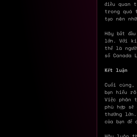
điều quan t
trong quá 
tạo nên nh
Hãy bắt đầu
lớn. Với k
thể là ngư
số Canada 
Kết luận
Cuối cùng,
bạn hiểu r
Việc phân t
phù hợp sẽ 
thưởng lớn
của bạn để 
Hãy luôn t