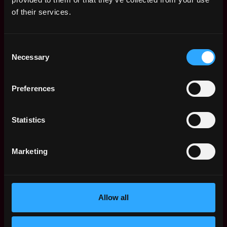
im Projektmanagement
of their services.
Benefits
Was wir anbieten
Consent
Necessary
Selection
maximale Flexibilität in Bezug auf den Arbeitsort
und -zeit – Du solltest nur eine
Vereinbarung mit deinem Team treffen
Preferences
volle Beteiligung an der Entscheidungsfindung
des Teams
Statistics
Teilnahme am unternehmensweiten
Bonusprogramm
kostenlose Getränke in unseren Büros in Berlin
Marketing
und Köln
Möglichkeit zum Kauf eines schönen Fahrrads
über JobRad
Finanzierung eines Job-Tickets
Allow all
30 Tage Urlaub pro Jahr
Die Bewerbung muss enthalten