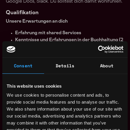
Google Docs, Slack. Du solltest dich damit wohlfühlen.
Qualifikation
Unsere Erwartungen an dich
Erfahrung mit shared Services
Kenntnisse und Erfahrungen in der Buchhaltung (2
Jahre)
Erfahrung in der allgemeinen Büroorganisation (2
Jahre)
Consent
Details
About
Erfahrung mit Cloud-basierten Tools (Google
docs / sheets)
Kreativität
This website uses cookies
überdurchschnittliche soziale Kompetenz
We use cookies to personalise content and ads, to
Fließende Englisch Kenntnisse (mündlich und
provide social media features and to analyse our traffic.
schriftlich)
We also share information about your use of our site with
Toll wären
our social media, advertising and analytics partners who
may combine it with other information that you’ve
eine kaufmännische Ausbildung und erste Erfahrung
provided to them or that they’ve collected from your use